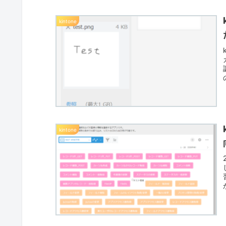
kintone
kintone